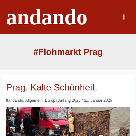
Zum
andando
Inhalt
springen
Main
Menu
#Flohmarkt Prag
Prag. Kalte Schönheit.
#andando
,
Allgemein
,
Europa Anfang 2025
/
11. Januar 2025