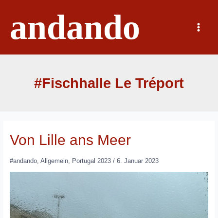
Zum
andando
Inhalt
springen
Main
Menu
#Fischhalle Le Tréport
Von Lille ans Meer
#andando
,
Allgemein
,
Portugal 2023
/
6. Januar 2023