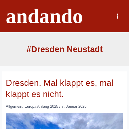
Zum
andando
Inhalt
springen
Main
Menu
#Dresden Neustadt
Dresden. Mal klappt es, mal
klappt es nicht.
Allgemein
,
Europa Anfang 2025
/
7. Januar 2025