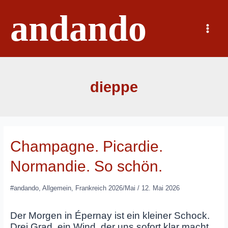
Zum
andando
Inhalt
springen
Main
Menu
dieppe
Champagne. Picardie.
Normandie. So schön.
#andando
,
Allgemein
,
Frankreich 2026/Mai
/
12. Mai 2026
Der Morgen in Épernay ist ein kleiner Schock.
Drei Grad, ein Wind, der uns sofort klar macht,