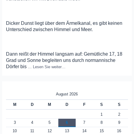
Dicker Dunst liegt über dem Ärmelkanal, es gibt keinen
Unterschied zwischen Himmel und Meer.
Dann reißt der Himmel langsam auf: Gemütliche 17, 18
Grad und Sonne begleiten uns durch normannische
Dörfer bis
…
Lesen Sie weiter…
August 2026
M
D
M
D
F
S
S
1
2
3
4
5
6
7
8
9
10
11
12
13
14
15
16