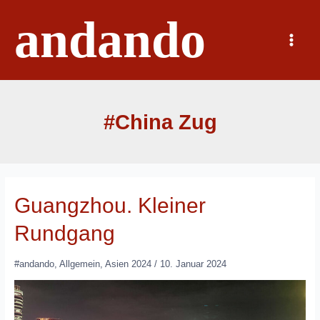
Zum
andando
Inhalt
springen
Main
Menu
#China Zug
Guangzhou. Kleiner
Rundgang
#andando
,
Allgemein
,
Asien 2024
/
10. Januar 2024