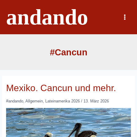
Zum
andando
Inhalt
springen
Main
Menu
#Cancun
Mexiko. Cancun und mehr.
#andando
,
Allgemein
,
Lateinamerika 2026
/
13. März 2026