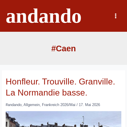
Zum
andando
Inhalt
springen
Main
Menu
#Caen
Honfleur. Trouville. Granville.
La Normandie basse.
#andando
,
Allgemein
,
Frankreich 2026/Mai
/
17. Mai 2026