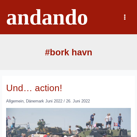
Zum
andando
Inhalt
springen
Main
Menu
#bork havn
Und… action!
Allgemein
,
Dänemark Juni 2022
/
26. Juni 2022