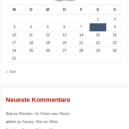
M
D
M
D
F
S
S
1
2
3
4
5
6
7
8
9
10
11
12
13
14
15
16
17
18
19
20
21
22
23
24
25
26
27
28
29
30
31
« Juni
Neueste Kommentare
Ana
zu
Dresden. Im Osten was Neues.
admin
zu
Sanary. Mai am Meer.