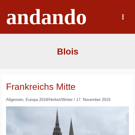
Zum
andando
Inhalt
springen
Main
Menu
Blois
Frankreichs Mitte
Allgemein
,
Europa 2019/Herbst/Winter
/
17. November 2019