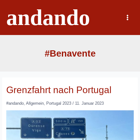
Zum
andando
Inhalt
springen
Main
Menu
#Benavente
Grenzfahrt nach Portugal
#andando
,
Allgemein
,
Portugal 2023
/
11. Januar 2023