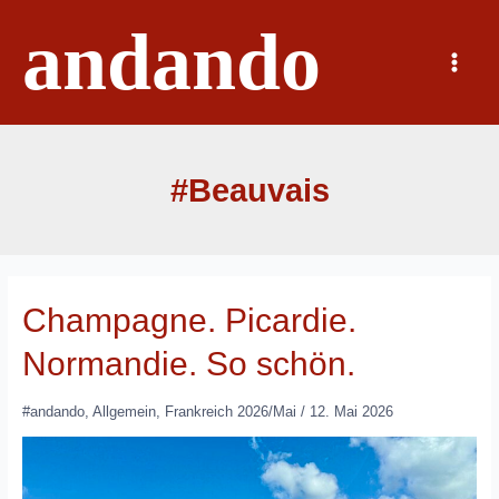
Zum
andando
Inhalt
springen
Main
Menu
#Beauvais
Champagne. Picardie.
Normandie. So schön.
#andando
,
Allgemein
,
Frankreich 2026/Mai
/
12. Mai 2026