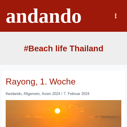
Zum
andando
Inhalt
springen
Main
Menu
#Beach life Thailand
Rayong, 1. Woche
#andando
,
Allgemein
,
Asien 2024
/
7. Februar 2024