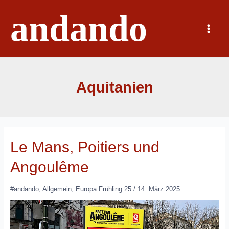
Zum
andando
Inhalt
springen
Main
Menu
Aquitanien
Le Mans, Poitiers und
Angoulême
#andando
,
Allgemein
,
Europa Frühling 25
/
14. März 2025