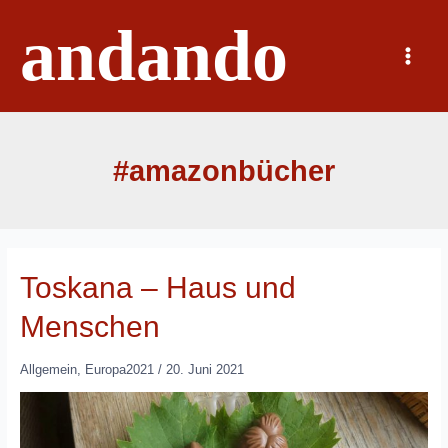
Zum
andando
Inhalt
springen
Main
Menu
#amazonbücher
Toskana – Haus und
Menschen
Allgemein
,
Europa2021
/
20. Juni 2021