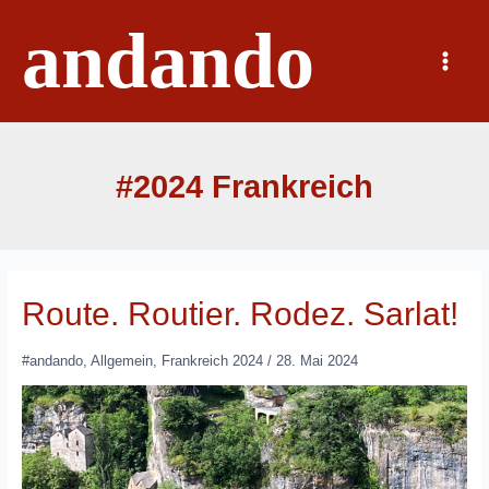
Zum
andando
Inhalt
springen
Main
Menu
#2024 Frankreich
Route. Routier. Rodez. Sarlat!
#andando
,
Allgemein
,
Frankreich 2024
/
28. Mai 2024