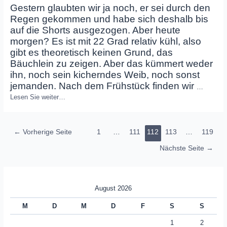
Gestern glaubten wir ja noch, er sei durch den
Regen gekommen und habe sich deshalb bis
auf die Shorts ausgezogen. Aber heute
morgen? Es ist mit 22 Grad relativ kühl, also
gibt es theoretisch keinen Grund, das
Bäuchlein zu zeigen. Aber das kümmert weder
ihn, noch sein kicherndes Weib, noch sonst
jemanden. Nach dem Frühstück finden wir
…
Lesen Sie weiter…
Seitennummerierung
←
Vorherige Seite
1
…
111
112
113
…
119
der
Nächste Seite
→
Beiträge
August 2026
M
D
M
D
F
S
S
1
2