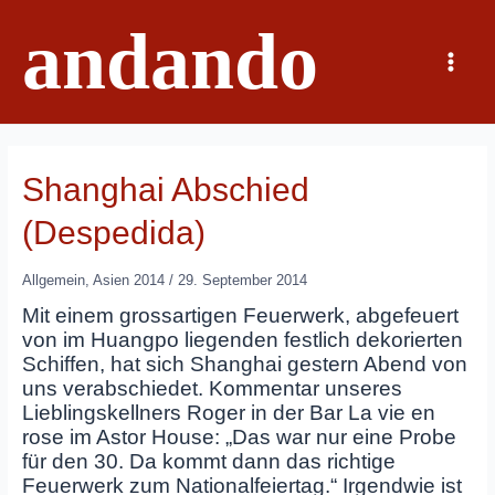
Zum
andando
Inhalt
springen
Main
Menu
Shanghai Abschied
(Despedida)
Allgemein
,
Asien 2014
/
29. September 2014
Mit einem grossartigen Feuerwerk, abgefeuert
von im Huangpo liegenden festlich dekorierten
Schiffen, hat sich Shanghai gestern Abend von
uns verabschiedet. Kommentar unseres
Lieblingskellners Roger in der Bar La vie en
rose im Astor House: „Das war nur eine Probe
für den 30. Da kommt dann das richtige
Feuerwerk zum Nationalfeiertag.“ Irgendwie ist