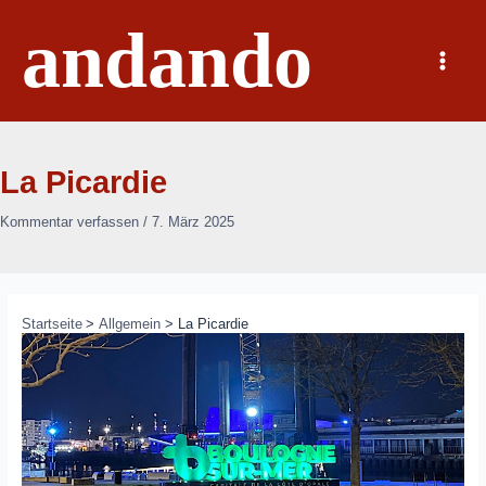
Zum
andando
Inhalt
springen
Main
Menu
La Picardie
Kommentar verfassen
/
7. März 2025
Startseite
Allgemein
La Picardie