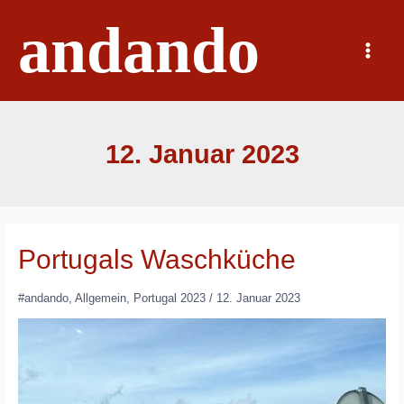
Zum
andando
Inhalt
springen
Main
Menu
12. Januar 2023
Portugals Waschküche
#andando
,
Allgemein
,
Portugal 2023
/
12. Januar 2023